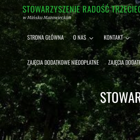
Skip
STOWARZYSZENIE RADOŚĆ TRZECIE
to
w Mińsku Mazowieckim
content
Primary
STRONA GŁÓWNA
O NAS
KONTAKT
menu
ZAJĘCIA DODATKOWE NIEODPŁATNE
ZAJĘCIA DODA
STOWAR