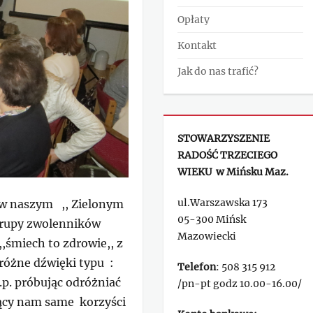
Opłaty
Kontakt
Jak do nas trafić?
STOWARZYSZENIE
RADOŚĆ TRZECIEGO
WIEKU w Mińsku Maz.
ul.Warszawska 173
ę w naszym ,, Zielonym
05-300 Mińsk
grupy zwolenników
Mazowiecki
,śmiech to zdrowie,, z
różne dźwięki typu :
Telefon
: 508 315 912
.p. próbując odróżniać
/pn-pt godz 10.00-16.00/
zący nam same korzyści