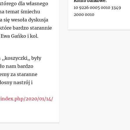
Konto bankowe:
,którego dla własnego
10 9226 0005 0010 3349
na temat śmiechu
2000 0010
a się wesoła dyskusja
które bardzo starannie
 Ewa Gańko i kol.
,,koszyczki,, były
ęło nam bardzo
jemy za staranne
osny nastrój i
index.php/2020/01/14/