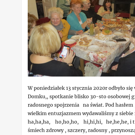
W poniedziałek 13 stycznia 2020r odbyło si
Domku,, spotkanie blisko 30-sto osobowej 
radosnego spojrzenia na świat. Pod hasłem ,
wielkim entuzjazmem wydawaliśmy z siebie 
ha,ha,ha, ho,ho,ho, hi,hi,hi, he,he,he, i t
śmiech zdrowy , szczery, radosny , przynos