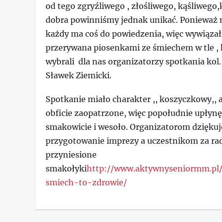
od tego zgryźliwego , złośliwego, kąśliwego
dobra powinniśmy jednak unikać. Ponieważ 
każdy ma coś do powiedzenia, więc wywiązał
przerywana piosenkami ze śmiechem w tle , 
wybrali dla nas organizatorzy spotkania kol.
Sławek Ziemicki.
Spotkanie miało charakter ,, koszyczkowy,, a 
obficie zaopatrzone, więc popołudnie upłyn
smakowicie i wesoło. Organizatorom dzięku
przygotowanie imprezy a uczestnikom za rad
przyniesione
smakołyki
http://www.aktywnyseniormm.pl/
smiech-to-zdrowie/
Categories
Z