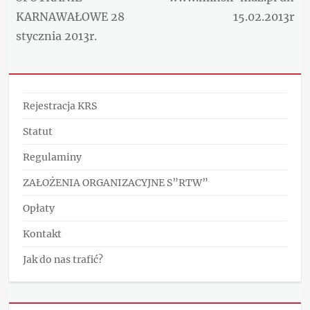
wpisu
post:
post:
KARNAWAŁOWE 28
15.02.2013r
stycznia 2013r.
Rejestracja KRS
Statut
Regulaminy
ZAŁOŻENIA ORGANIZACYJNE S”RTW”
Opłaty
Kontakt
Jak do nas trafić?