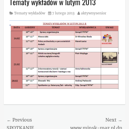
Tematy wykładów w lutym 2013
Category
Posted
Author
Tematy wykładów
7 lutego 2013
aktywnysenior
on
Categories
Tematy
wykładów
Nawigacja
← Previous
Next →
Previous
Next
SPOTKANIE
www.minsk-maz.pl dn